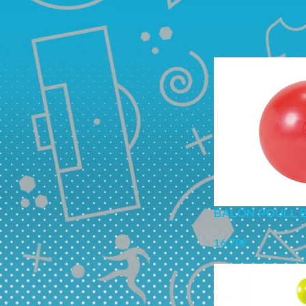
Inicio
/
Todos los de
Mostrar
12
18
FILTRAR
BALÓN POULL 
16.70
€