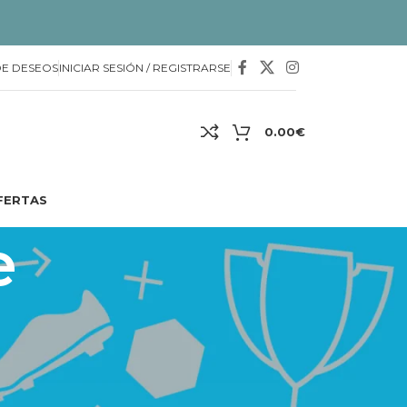
DE DESEOS
INICIAR SESIÓN / REGISTRARSE
0.00
€
FERTAS
e
ortos y largos, dado hinchable, plataforma y