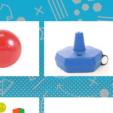
portes
/
DEPORTES
/
DEPORTES ALTERNATIVOS / JUEGOS
/
Poul
24
BALL
BASE RELLENABLE POULL BALL
85.91
€