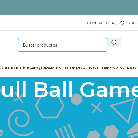
CONTACTO
FAQS
LISTA 
CACION FÍSICA
EQUIPAMIENTO DEPORTIVO
FITNESS
PISCINA
O
ull Ball Gam
o lo necesario para jugar al Poull Ball: base rellenable, postes c
to incluye guía de actividades.
Poull Ball Game.