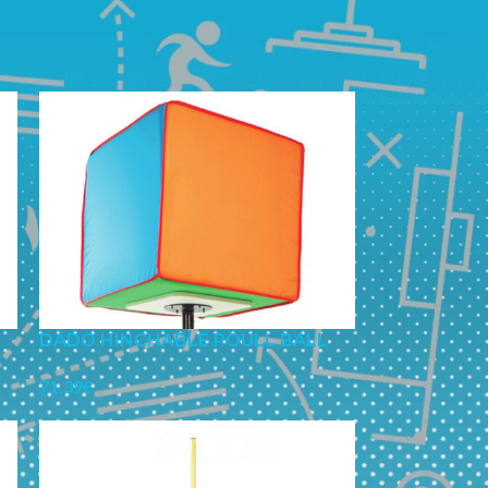
l Ball Game
DADO HINCHABLE POULL BALL
71.39
€