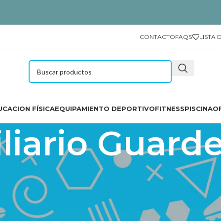
CONTACTO
FAQS
LISTA 
CACION FÍSICA
EQUIPAMIENTO DEPORTIVO
FITNESS
PISCINA
O
liario Guarde
ría. Encontrarás puff para bebés, almohadón gigante y sonoro, ca
as, cambiadores, mesas y sillas infantiles modelo Sfera sillón conf
medidores de altura, casitas de juego, espejos infantiles, reloj de pa
portes
/
EQUIPAMIENTO DEPORTIVO
/
EQUIPAMIENTO INFAN