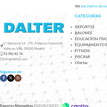
Ver
percheros de ma
CATEGORÍAS
DEPORTES
BALONES
EDUCACION FÍSI
C/ Gamonal 16 - 2ºA, Polígono Industrial
EQUIPAMIENTO 
Vallecas Villa, 28031 Madrid
FITNESS
91 782 42 74
PISCINA
info@dalter.com
Ofertas
Síguenos en:
Deportes Alternativos
2023 CREATED BY
.