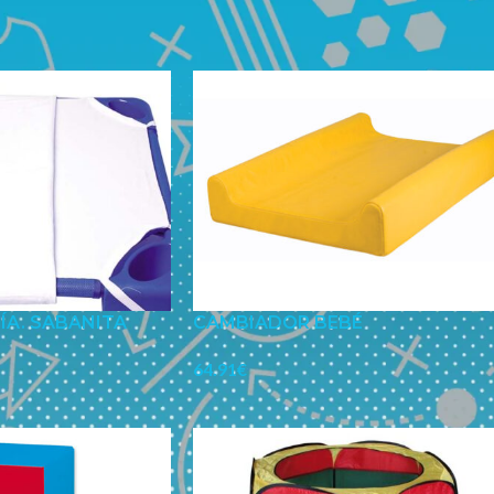
24
ÍA. SABANITA
CAMBIADOR BEBÉ
64.91
€