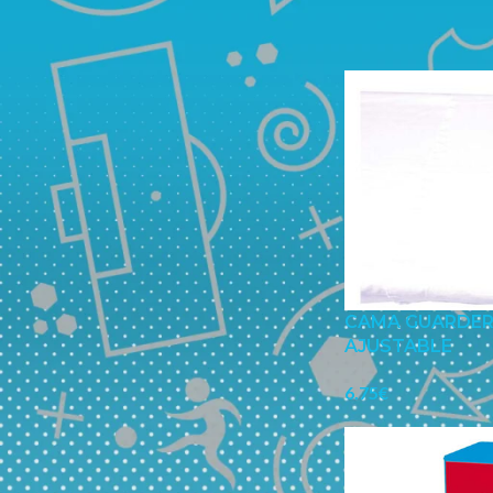
Mostrar
12
18
FILTRAR
CAMA GUARDER
AJUSTABLE
6.75
€