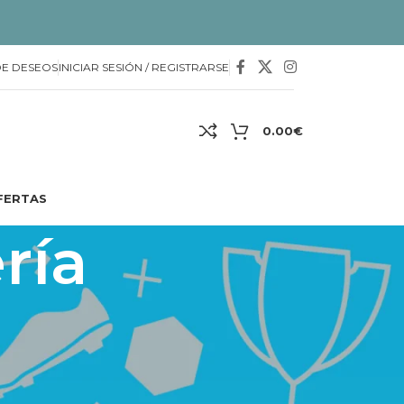
DE DESEOS
INICIAR SESIÓN / REGISTRARSE
0.00
€
FERTAS
ría
mitas de guardería, accesorios para las camitas
ort, pizarras y tizas, sentadores para bebés,
red infantil y tren de reptación.
TIL
/
Mobiliario Guardería