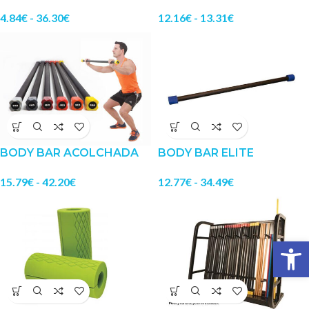
4.84
€
-
36.30
€
12.16
€
-
13.31
€
BODY BAR ACOLCHADA
BODY BAR ELITE
15.79
€
-
42.20
€
12.77
€
-
34.49
€
Abrir 