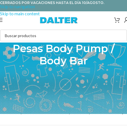
CERRADOS POR VACACIONES HASTA EL DÍA 10/AGOSTO.
Skip to navigation
Skip to main content
Pesas Body Pump /
Body Bar
Set de pesas ideales para body pump, varios modelos work power,
work power pump , ambos completos o mini, discos sueltos,
cierres, barras sueltas y muebles para almacenarlos. Elige el tuyo.
Las body bar o barras lastradas permiten realizar multitud de
ejercicios. Se utilizan tanto para entrenamiento funcional como de
fuerza. Disponibles varios modelos y muebles para su almacenaje.