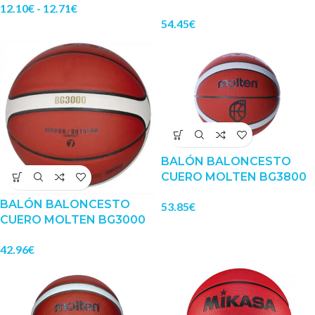
12.10
€
-
12.71
€
54.45
€
BALÓN BALONCESTO
CUERO MOLTEN BG3800
BALÓN BALONCESTO
53.85
€
CUERO MOLTEN BG3000
42.96
€