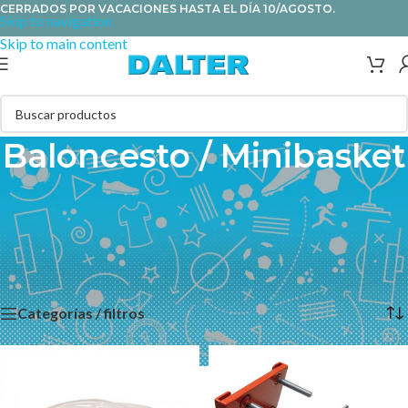
CERRADOS POR VACACIONES HASTA EL DÍA 10/AGOSTO.
Skip to navigation
Skip to main content
Baloncesto / Minibasket
Gran selección de balones de baloncesto de iniciación y
reglamentarios. Encuentra tu canasta individual o reglamentaria,
fija, trasladable, aros, tableros, protectores, redes y demás
accesorios.
Categorías / filtros