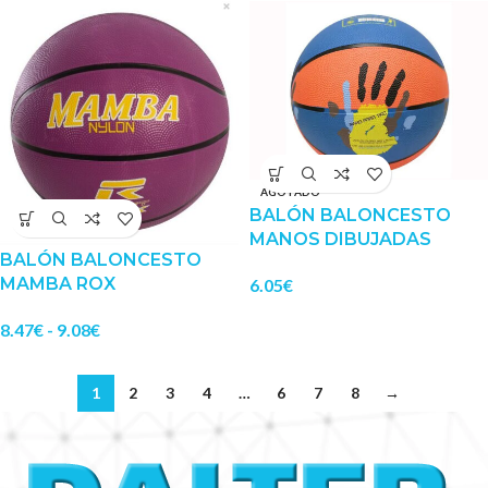
AGOTADO
BALÓN BALONCESTO
MANOS DIBUJADAS
BALÓN BALONCESTO
MAMBA ROX
6.05
€
8.47
€
-
9.08
€
1
2
3
4
…
6
7
8
→