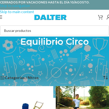
CERRADOS POR VACACIONES HASTA EL DÍA 10/AGOSTO.
Skip to navigation
Skip to main content
Equilibrio Circo
En esta sección encontrarás cintas de equilibrio Slackline y sus
accesorios, rodillos, tablas de equilibrio, monociclo, pédalos y
rolla bollas.
Categorías / filtros