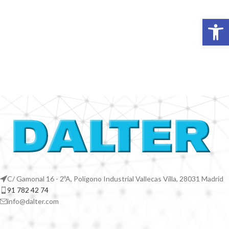
Abrir 
C/ Gamonal 16 - 2ºA, Polígono Industrial Vallecas Villa, 28031 Madrid
91 782 42 74
info@dalter.com