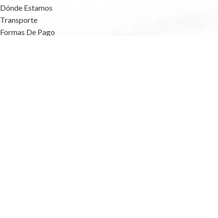
Dónde Estamos
Transporte
Formas De Pago
FAQs
Blog
MÉTODOS DE PAGO
INFO LEGAL
Aviso Legal
Política De Privacidad
Términos Y Condiciones
Política De Cookies
Accesibilidad