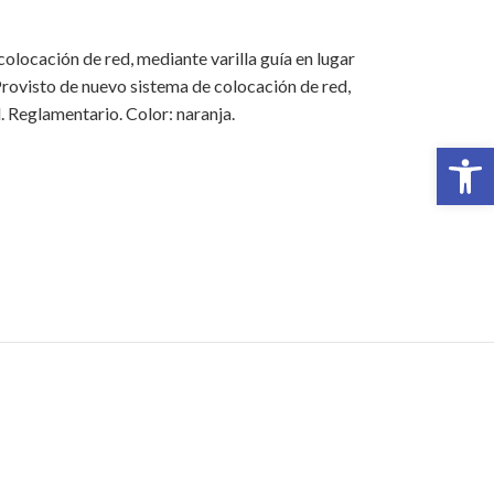
colocación de red, mediante varilla guía en lugar
 Provisto de nuevo sistema de colocación de red,
. Reglamentario. Color: naranja.
Abrir 