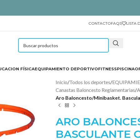
CONTACTO
FAQS
LISTA 
CACION FÍSICA
EQUIPAMIENTO DEPORTIVO
FITNESS
PISCINA
O
Inicio
/
Todos los deportes
/
EQUIPAMI
Canastas Baloncesto Reglamentarias
/
A
Aro Baloncesto/Minibasket. Bascula
ARO BALONCES
BASCULANTE C