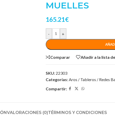
MUELLES
165.21
€
-
+
AÑAD
Comparar
Añadir a la lista 
SKU:
22303
Categorías:
Aros / Tableros / Redes B
Compartir:
IÓN
VALORACIONES (0)
TÉRMINOS Y CONDICIONES