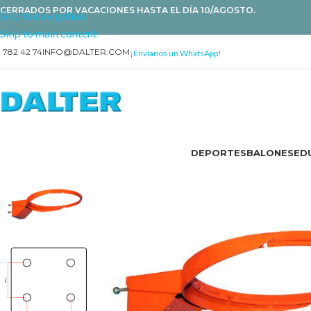
CERRADOS POR VACACIONES HASTA EL DÍA 10/AGOSTO.
Skip to navigation
Skip to main content
1 782 42 74
INFO@DALTER.COM
¡Envíanos un WhatsApp!
DEPORTES
BALONES
EDU