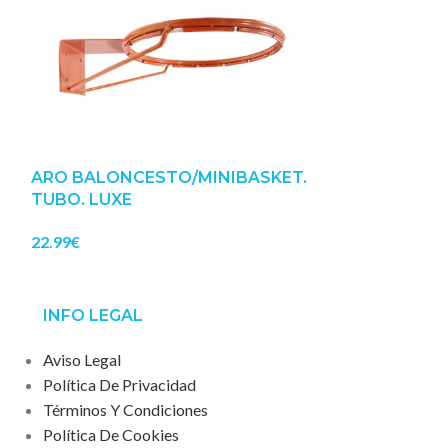
.
ARO BALONCESTO/MINIBASKET.
J. REDES BA
TUBO. LUXE
MM
22.99
€
23.11
€
INFO LEGAL
Aviso Legal
Política De Privacidad
Términos Y Condiciones
Política De Cookies