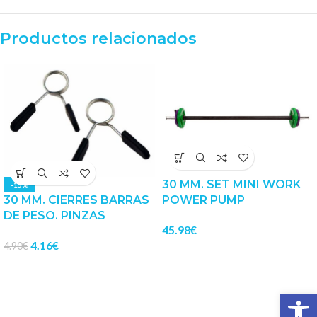
Productos relacionados
30 MM. SET MINI WORK
-15%
30 MM. CIERRES BARRAS
POWER PUMP
DE PESO. PINZAS
45.98
€
4.16
€
4.90
€
Abrir 