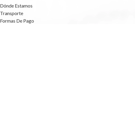
Dónde Estamos
Transporte
Formas De Pago
FAQs
Blog
MÉTODOS DE PAGO
INFO LEGAL
Aviso Legal
Política De Privacidad
Términos Y Condiciones
Política De Cookies
Accesibilidad