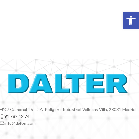
Abrir 
C/ Gamonal 16 - 2ºA, Polígono Industrial Vallecas Villa, 28031 Madrid
91 782 42 74
info@dalter.com