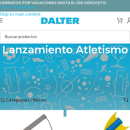
CERRADOS POR VACACIONES HASTA EL DÍA 10/AGOSTO.
Skip to navigation
Skip to main content
Lanzamiento Atletismo
Selecciona el producto que necesitas para lanzamiento en
atletismo: vortex, jabalinas de iniciación o competición, discos de
lanzamiento, pesos, pelota de lanzamiento, martillo y balones
medicinales.
Categorías / filtros