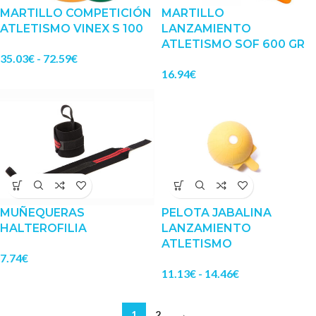
MARTILLO COMPETICIÓN
MARTILLO
ATLETISMO VINEX S 100
LANZAMIENTO
ATLETISMO SOF 600 GR
35.03
€
-
72.59
€
16.94
€
MUÑEQUERAS
PELOTA JABALINA
HALTEROFILIA
LANZAMIENTO
ATLETISMO
7.74
€
11.13
€
-
14.46
€
1
2
→