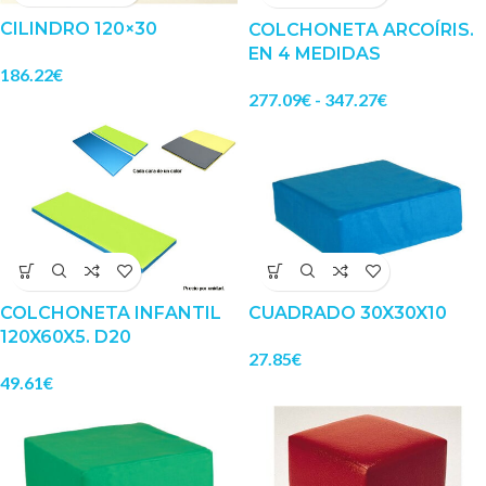
CILINDRO 120×30
COLCHONETA ARCOÍRIS.
EN 4 MEDIDAS
186.22
€
277.09
€
-
347.27
€
COLCHONETA INFANTIL
CUADRADO 30X30X10
120X60X5. D20
27.85
€
49.61
€