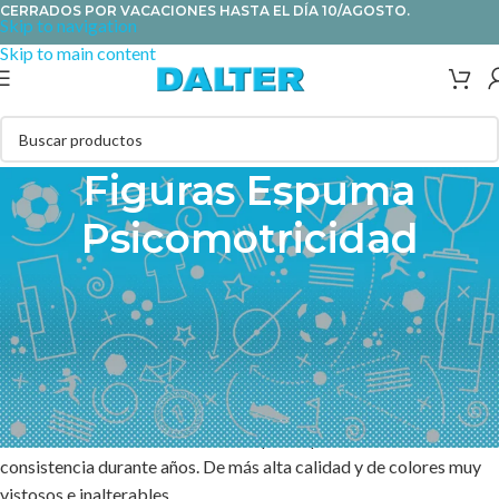
CERRADOS POR VACACIONES HASTA EL DÍA 10/AGOSTO.
Skip to navigation
Skip to main content
Figuras Espuma
Psicomotricidad
En esta sección encontrarás una gran selección de figuras de foam
para guarderías, centros ocupacionales, de rehabilitación infantil
y de educación infantil o especial en 3 gamas según el tejido:
PVC/poliéster: Funda lavable con agua y jabón neutro, irrompible
ante fuerzas de tracción o torsión. Con cremallera para facilitar el
lavado. Interior con tratamiento especial para mantener la
consistencia durante años. De más alta calidad y de colores muy
vistosos e inalterables.