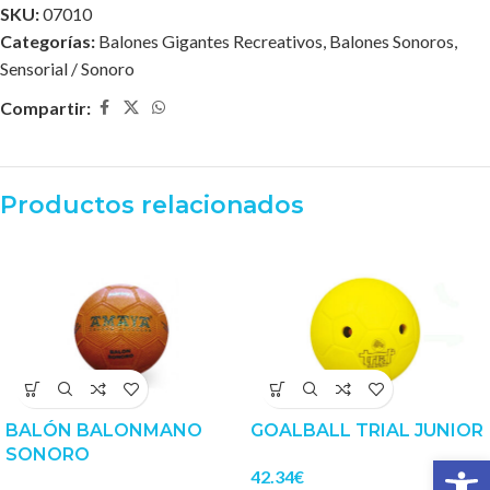
SKU:
07010
Categorías:
Balones Gigantes Recreativos
,
Balones Sonoros
,
Sensorial / Sonoro
Compartir:
Productos relacionados
BALÓN BALONMANO
GOALBALL TRIAL JUNIOR
SONORO
Abrir 
42.34
€