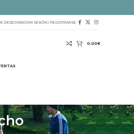
DE DESEOS
INICIAR SESIÓN / REGISTRARSE
0.00
€
FERTAS
ncho
4