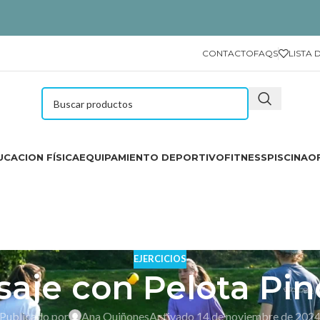
CONTACTO
FAQS
LISTA 
CACION FÍSICA
EQUIPAMIENTO DEPORTIVO
FITNESS
PISCINA
O
EJERCICIOS
aje con Pelota Pi
Publicado por
Ana Quiñones
Activado 14 de noviembre de 202