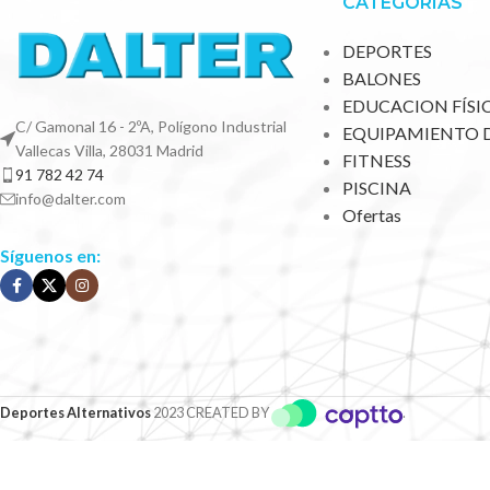
CATEGORÍAS
DEPORTES
BALONES
EDUCACION FÍSI
C/ Gamonal 16 - 2ºA, Polígono Industrial
EQUIPAMIENTO 
Vallecas Villa, 28031 Madrid
FITNESS
91 782 42 74
PISCINA
info@dalter.com
Ofertas
Síguenos en:
Deportes Alternativos
2023 CREATED BY
.