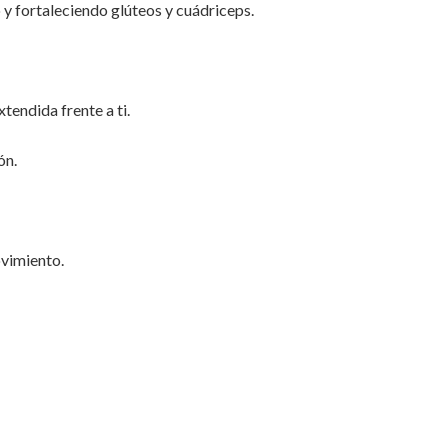
 y fortaleciendo glúteos y cuádriceps.
tendida frente a ti.
ón.
ovimiento.