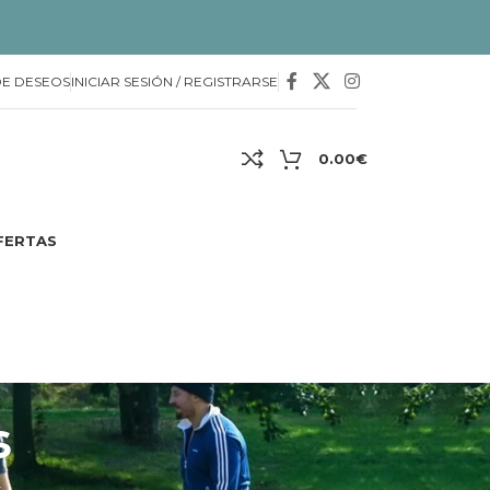
DE DESEOS
INICIAR SESIÓN / REGISTRARSE
0.00
€
FERTAS
s
4