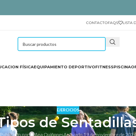
CONTACTO
FAQS
LISTA 
CACION FÍSICA
EQUIPAMIENTO DEPORTIVO
FITNESS
PISCINA
O
EJERCICIOS
Tipos de Sentadilla
Publicado por
Ana Quiñones
Activado 19 de noviembre de 202