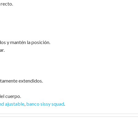
 recto.
dos y mantén la posición.
ar.
etamente extendidos.
del cuerpo.
nd ajustable
,
banco sissy squad
.