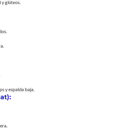
 y glúteos.
dos.
a.
.
s y espalda baja.
at):
era.