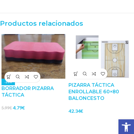
Productos relacionados
-20%
PIZARRA TÁCTICA
BORRADOR PIZARRA
ENROLLABLE 60×80
TÁCTICA
BALONCESTO
4.79
€
5.99
€
42.34
€
Abrir 