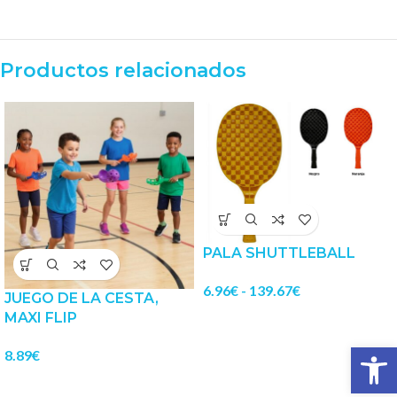
Productos relacionados
PALA SHUTTLEBALL
6.96
€
-
139.67
€
JUEGO DE LA CESTA,
MAXI FLIP
Abrir 
8.89
€