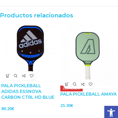
Productos relacionados
PALA PICKLEBALL
DESTACADO
ADIDAS ESSNOVA
PALA PICKLEBALL AMAYA
CARBON CTRL HD BLUE
21.30
€
Abrir 
80.20
€