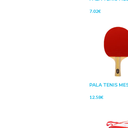
7.02
€
PALA TENIS ME
12.58
€