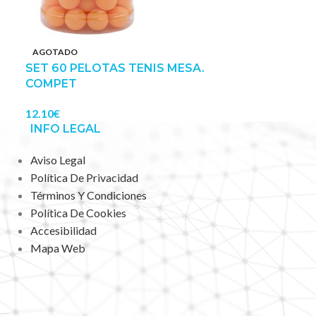
AGOTADO
SET 60 PELOTAS TENIS MESA.
COMPET
12.10
€
INFO LEGAL
Aviso Legal
Política De Privacidad
Términos Y Condiciones
Política De Cookies
Accesibilidad
Mapa Web