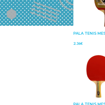
PALA TENIS ME
2.36
€
PALA TENIS ME