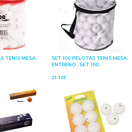
AS TENIS MESA.
SET 100 PELOTAS TENIS MESA.
ENTRENO . SET 100
21.11
€