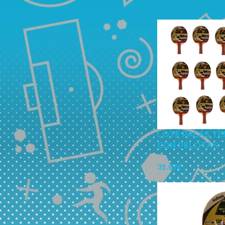
FILTRAR
LOTE PALAS TE
CON PELOTAS
31.07
€