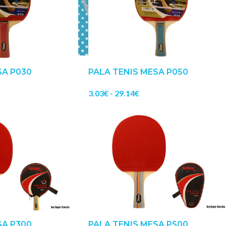
SA P030
PALA TENIS MESA P050
3.03
€
-
29.14
€
SA P300
PALA TENIS MESA P500