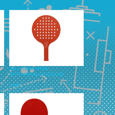
PALA TENIS MESA
ANTIVANDÁLICA DELUXE
1.88
€