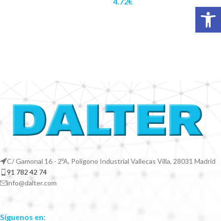
4.72
€
Abrir 
C/ Gamonal 16 - 2ºA, Polígono Industrial Vallecas Villa, 28031 Madrid
91 782 42 74
info@dalter.com
Síguenos en: