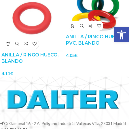
Abrir 
ANILLA / RINGO HUECO
PVC. BLANDO
ANILLA / RINGO HUECO.
4.05
€
BLANDO
4.11
€
C/ Gamonal 16 - 2ºA, Polígono Industrial Vallecas Villa, 28031 Madrid