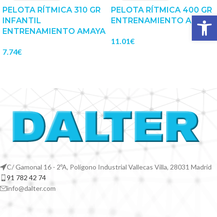
PELOTA RÍTMICA 310 GR
PELOTA RÍTMICA 400 GR
Abrir 
INFANTIL
ENTRENAMIENTO AMAYA
ENTRENAMIENTO AMAYA
11.01
€
7.74
€
C/ Gamonal 16 - 2ºA, Polígono Industrial Vallecas Villa, 28031 Madrid
91 782 42 74
info@dalter.com