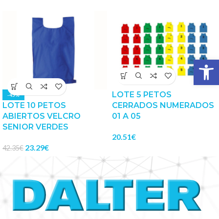
Abrir 
LOTE 5 PETOS
-45%
LOTE 10 PETOS
CERRADOS NUMERADOS
ABIERTOS VELCRO
01 A 05
SENIOR VERDES
20.51
€
23.29
€
42.35
€