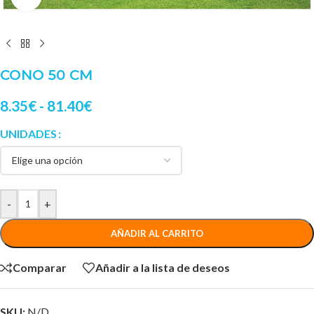
CONO 50 CM
8.35
€
-
81.40
€
UNIDADES
-
+
AÑADIR AL CARRITO
Comparar
Añadir a la lista de deseos
SKU:
N/D