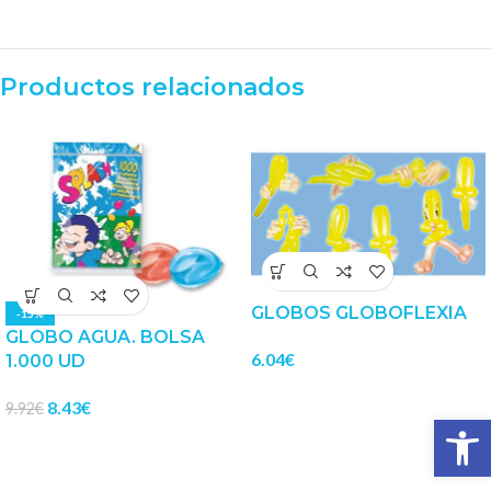
Productos relacionados
GLOBOS GLOBOFLEXIA
-15%
GLOBO AGUA. BOLSA
6.04
€
1.000 UD
8.43
€
9.92
€
Abrir 