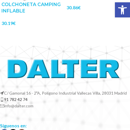
Abrir 
COLCHONETA CAMPING
30.86
€
INFLABLE
30.19
€
C/ Gamonal 16 - 2ºA, Polígono Industrial Vallecas Villa, 28031 Madrid
91 782 42 74
info@dalter.com
Síguenos en: