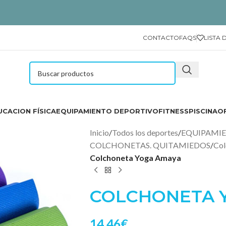
CONTACTO
FAQS
LISTA 
CACION FÍSICA
EQUIPAMIENTO DEPORTIVO
FITNESS
PISCINA
O
Inicio
/
Todos los deportes
/
EQUIPAMI
COLCHONETAS. QUITAMIEDOS
/
Col
Colchoneta Yoga Amaya
COLCHONETA 
14.46
€