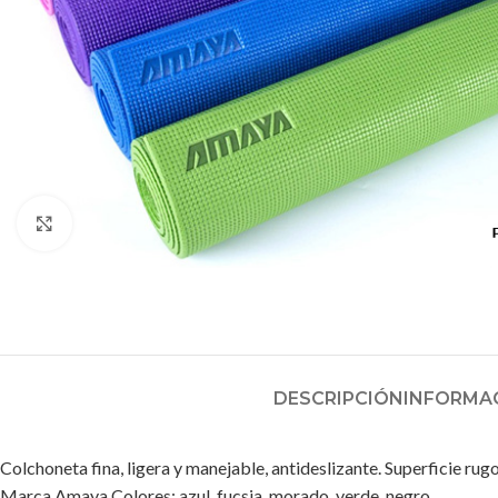
Clic para ampliar
DESCRIPCIÓN
INFORMAC
Colchoneta fina, ligera y manejable, antideslizante. Superficie ru
Marca Amaya Colores: azul, fucsia, morado, verde, negro.