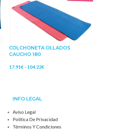
COLCHONETA OLLADOS
COLCHONETA
CAUCHO 180
CM
17.91
€
-
104.22
€
11.92
€
-
114.42
INFO LEGAL
Aviso Legal
Política De Privacidad
Términos Y Condiciones