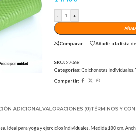
-
+
AÑAD
Comparar
Añadir a la lista 
SKU:
27068
Categorías:
Colchonetas Individuales
,
Compartir:
IÓN ADICIONAL
VALORACIONES (0)
TÉRMINOS Y CON
gosa. Ideal para yoga y ejercicios individuales. Medida 180 cm. An