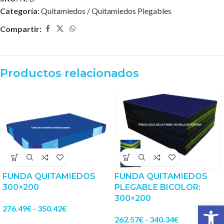
Categoría:
Quitamiedos / Quitamiedos Plegables
Compartir:
Productos relacionados
FUNDA QUITAMIEDOS
FUNDA QUITAMIEDOS
300×200
PLEGABLE BICOLOR:
300×200
Abrir 
276.49
€
-
350.42
€
262.57
€
-
340.34
€