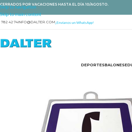
CERRADOS POR VACACIONES HASTA EL DÍA 10/AGOSTO.
Skip to navigation
Skip to main content
1 782 42 74
INFO@DALTER.COM
¡Envíanos un WhatsApp!
DEPORTES
BALONES
EDU