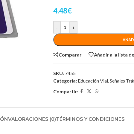
4.48
€
-
+
AÑAD
Comparar
Añadir a la lista 
SKU:
7455
Categoría:
Educación Vial. Señales Trá
Compartir:
IÓN
VALORACIONES (0)
TÉRMINOS Y CONDICIONES