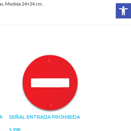
Abrir 
idas. Medida 24×24 cm.
A
SEÑAL ENTRADA PROHIBIDA
SEÑAL ESTA
5.99
€
5.99
€