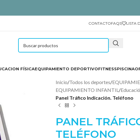
CONTACTO
FAQS
LISTA 
CACION FÍSICA
EQUIPAMIENTO DEPORTIVO
FITNESS
PISCINA
O
Inicio
/
Todos los deportes
/
EQUIPAMI
EQUIPAMIENTO INFANTIL
/
Educació
Panel Tráfico Indicación. Teléfono
PANEL TRÁFICO
TELÉFONO