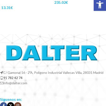
Abrir 
235.02
€
13.31
€
C/ Gamonal 16 - 2ºA, Polígono Industrial Vallecas Villa, 28031 Madrid
91 782 42 74
info@dalter.com
Síguenos en: