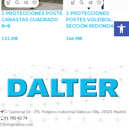
J. PROTECCIONES POSTE
J. PROTECCIONES
CANASTAS CUADRADO
POSTES VOLEIBOL.
Abrir 
8×8
SECCIÓN REDONDA 9 CM
133.20
€
166.98
€
C/ Gamonal 16 - 2ºA, Polígono Industrial Vallecas Villa, 28031 Madrid
91 782 42 74
info@dalter.com