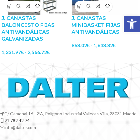
Abrir 
J. CANASTAS
J. CANASTAS
BALONCESTO FIJAS
MINIBASKET FIJAS
ANTIVANDÁLICAS
ANTIVANDÁLICAS
GALVANIZADAS
868.02
€
-
1,638.82
€
1,331.97
€
-
2,566.72
€
C/ Gamonal 16 - 2ºA, Polígono Industrial Vallecas Villa, 28031 Madrid
91 782 42 74
info@dalter.com