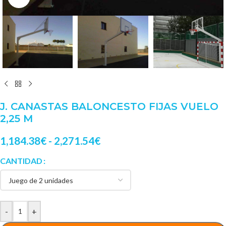
J. CANASTAS BALONCESTO FIJAS VUELO
2,25 M
1,184.38
€
-
2,271.54
€
CANTIDAD
-
+