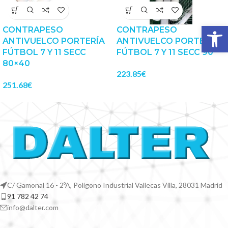
Abrir 
CONTRAPESO
CONTRAPESO
ANTIVUELCO PORTERÍA
ANTIVUELCO PORTERÍA
FÚTBOL 7 Y 11 SECC
FÚTBOL 7 Y 11 SECC 90
80×40
223.85
€
251.68
€
C/ Gamonal 16 - 2ºA, Polígono Industrial Vallecas Villa, 28031 Madrid
91 782 42 74
info@dalter.com