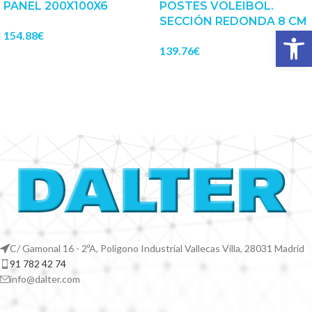
PANEL 200X100X6
POSTES VOLEIBOL.
SECCIÓN REDONDA 8 CM
Abrir 
154.88
€
139.76
€
C/ Gamonal 16 - 2ºA, Polígono Industrial Vallecas Villa, 28031 Madrid
91 782 42 74
info@dalter.com