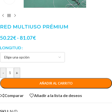
RED MULTIUSO PRÉMIUM
50.22
€
-
81.07
€
LONGITUD
-
+
AÑADIR AL CARRITO
Comparar
Añadir a la lista de deseos
SKU:
N/D