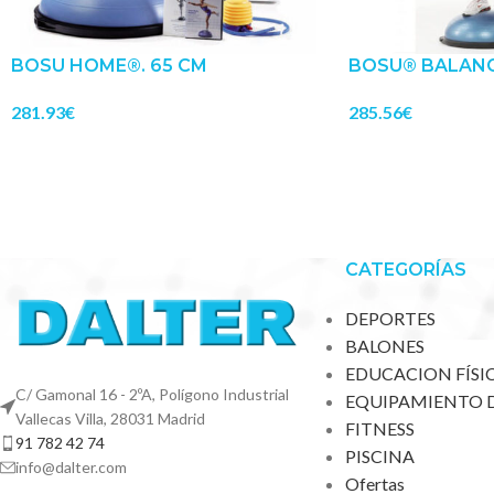
BOSU HOME®. 65 CM
BOSU® BALANCE
281.93
€
285.56
€
CATEGORÍAS
DEPORTES
BALONES
EDUCACION FÍSI
C/ Gamonal 16 - 2ºA, Polígono Industrial
EQUIPAMIENTO 
Vallecas Villa, 28031 Madrid
FITNESS
91 782 42 74
PISCINA
info@dalter.com
Ofertas