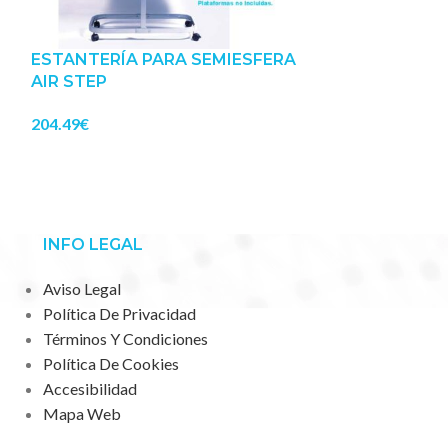
ESTANTERÍA PARA SEMIESFERA
AIR STEP
204.49
€
SEMIESFERA 
ASAS. 63 CM
135.22
€
INFO LEGAL
Aviso Legal
Política De Privacidad
Términos Y Condiciones
Política De Cookies
Accesibilidad
Mapa Web