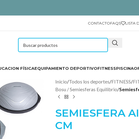
CONTACTO
FAQS
LISTA 
CACION FÍSICA
EQUIPAMIENTO DEPORTIVO
FITNESS
PISCINA
O
Inicio
/
Todos los deportes
/
FITNESS
/
FI
Bosu / Semiesferas Equilibrio
/
Semiesfe
SEMIESFERA AI
CM