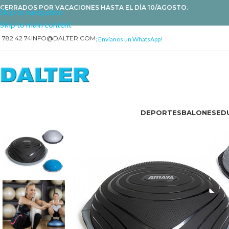
CERRADOS POR VACACIONES HASTA EL DÍA 10/AGOSTO.
Skip to navigation
Skip to main content
1 782 42 74
INFO@DALTER.COM
¡Envíanos un WhatsApp!
DEPORTES
BALONES
EDU