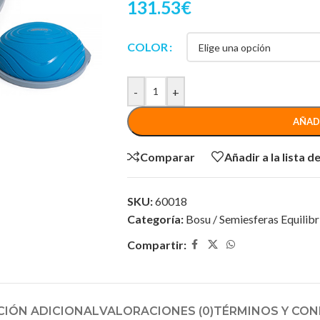
131.53
€
COLOR
-
+
AÑAD
Comparar
Añadir a la lista 
SKU:
60018
Categoría:
Bosu / Semiesferas Equilibr
Compartir:
IÓN ADICIONAL
VALORACIONES (0)
TÉRMINOS Y CON