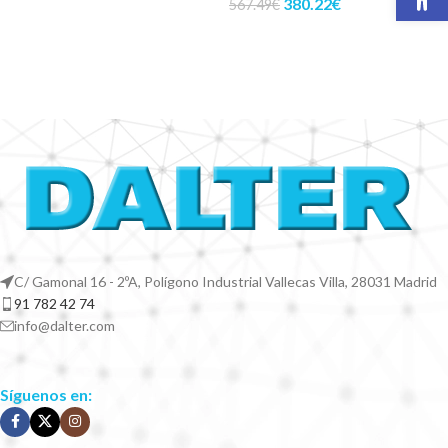
380.22
€
567.49
€
C/ Gamonal 16 - 2ºA, Polígono Industrial Vallecas Villa, 28031 Madrid
91 782 42 74
info@dalter.com
Síguenos en: