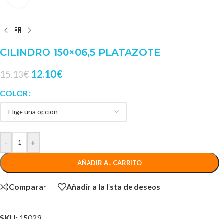
CILINDRO 150×06,5 PLATAZOTE
12.10
€
15.13
€
COLOR
-
+
AÑADIR AL CARRITO
Comparar
Añadir a la lista de deseos
SKU:
15029