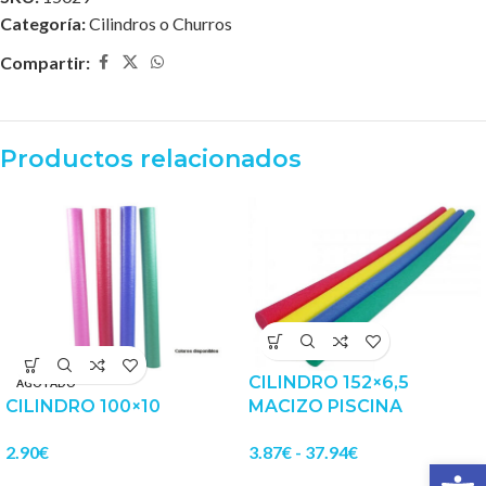
Categoría:
Cilindros o Churros
Compartir:
Productos relacionados
CILINDRO 152×6,5
AGOTADO
CILINDRO 100×10
MACIZO PISCINA
2.90
€
3.87
€
-
37.94
€
Abrir 