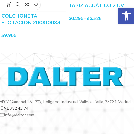
TAPIZ ACUÁTICO 2 CM
Abrir 
COLCHONETA
30.25
€
-
63.53
€
FLOTACIÓN 200X100X3
59.90
€
C/ Gamonal 16 - 2ºA, Polígono Industrial Vallecas Villa, 28031 Madrid
91 782 42 74
info@dalter.com