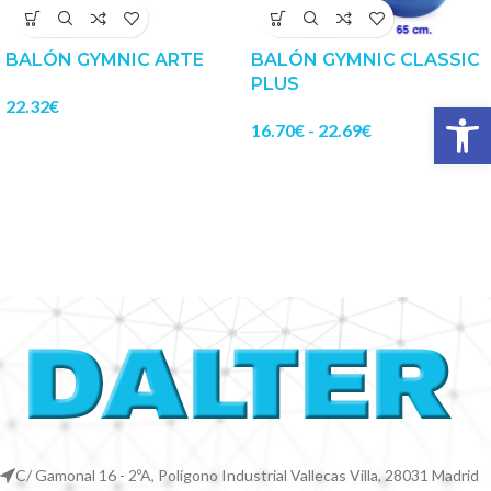
BALÓN GYMNIC ARTE
BALÓN GYMNIC CLASSIC
PLUS
Abrir 
22.32
€
16.70
€
-
22.69
€
C/ Gamonal 16 - 2ºA, Polígono Industrial Vallecas Villa, 28031 Madrid