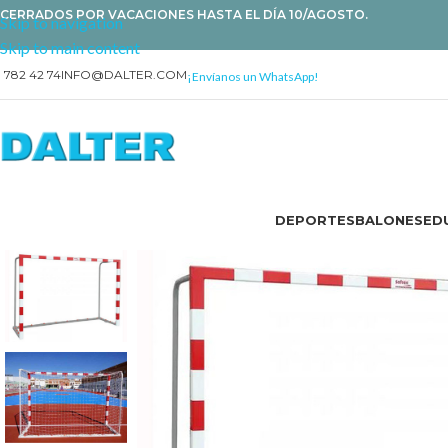
CERRADOS POR VACACIONES HASTA EL DÍA 10/AGOSTO.
Skip to navigation
Skip to main content
1 782 42 74
INFO@DALTER.COM
¡Envíanos un WhatsApp!
DEPORTES
BALONES
EDU