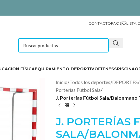
CONTACTO
FAQS
LISTA 
CACION FÍSICA
EQUIPAMIENTO DEPORTIVO
FITNESS
PISCINA
O
Inicio
/
Todos los deportes
/
DEPORTES
/
Porterías Fútbol Sala
/
J. Porterías Fútbol Sala/Balonmano 
J. PORTERÍAS
SALA/BALON