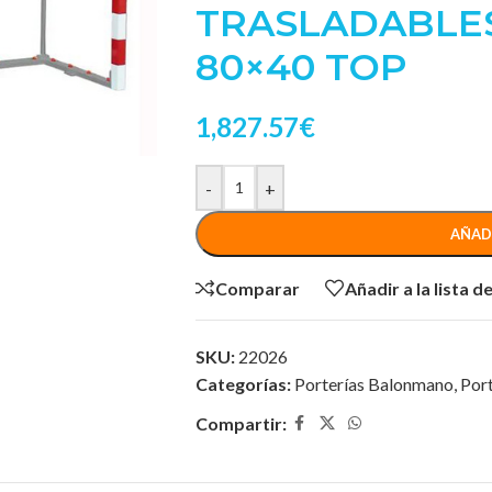
TRASLADABLES
80×40 TOP
1,827.57
€
-
+
AÑAD
Comparar
Añadir a la lista 
SKU:
22026
Categorías:
Porterías Balonmano
,
Port
Compartir: