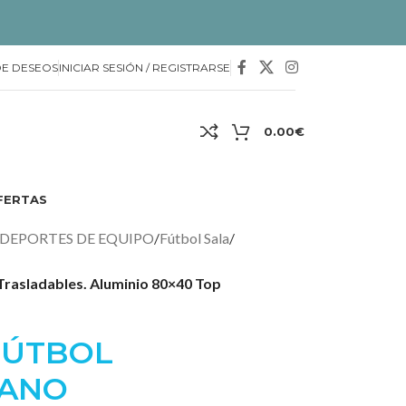
DE DESEOS
INICIAR SESIÓN / REGISTRARSE
0.00
€
FERTAS
DEPORTES DE EQUIPO
/
Fútbol Sala
/
Trasladables. Aluminio 80×40 Top
 FÚTBOL
MANO