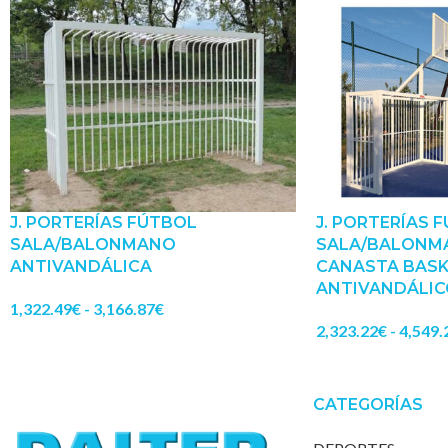
J. PORTERÍAS FÚTBOL
J. PORTERÍAS 
SALA/BALONMANO
SALA/BALONM
ANTIVANDÁLICA
CANASTA BASK
ANTIVANDÁLIC
1,322.49
€
-
3,166.87
€
2,323.22
€
-
4,549.
CATEGORÍAS