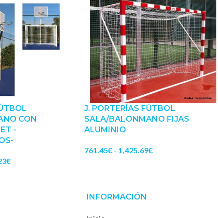
FÚTBOL
J. PORTERÍAS FÚTBOL
ANO CON
SALA/BALONMANO FIJAS
ET -
ALUMINIO
OS-
761.45
€
-
1,425.69
€
23
€
INFORMACIÓN