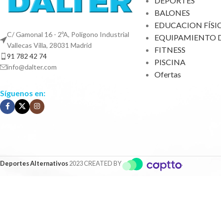
DEPORTES
BALONES
EDUCACION FÍSI
C/ Gamonal 16 - 2ºA, Polígono Industrial
EQUIPAMIENTO 
Vallecas Villa, 28031 Madrid
FITNESS
91 782 42 74
PISCINA
info@dalter.com
Ofertas
Síguenos en:
Deportes Alternativos
2023 CREATED BY
.