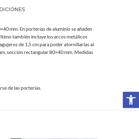
DICIONES
0×40 mm. En porterías de aluminio se añaden
 último también incluye los arcos metálicos
 agujeros de 1,5 cm para poder atornillarlas al
3 mm, sección rectangular 80×40 mm. Medidas
se de las porterías.
Abrir 