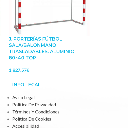
J. PORTERÍAS FÚTBOL
LONA PRECI
SALA/BALONMANO
FÚTBOL SAL
TRASLADABLES. ALUMINIO
76.23
€
80×40 TOP
1,827.57
€
INFO LEGAL
Aviso Legal
Política De Privacidad
Términos Y Condiciones
Política De Cookies
Accesibilidad