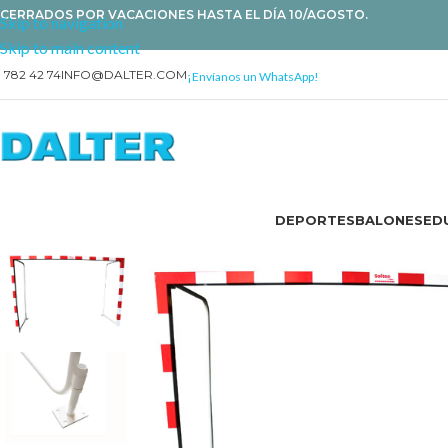
CERRADOS POR VACACIONES HASTA EL DÍA 10/AGOSTO.
Skip to navigation
Skip to main content
1 782 42 74
INFO@DALTER.COM
¡Envíanos un WhatsApp!
DEPORTES
BALONES
EDU