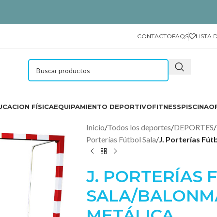
CONTACTO
FAQS
LISTA 
CACION FÍSICA
EQUIPAMIENTO DEPORTIVO
FITNESS
PISCINA
O
Inicio
/
Todos los deportes
/
DEPORTES
/
Porterías Fútbol Sala
/
J. Porterías Fú
J. PORTERÍAS
SALA/BALONM
METÁLICA