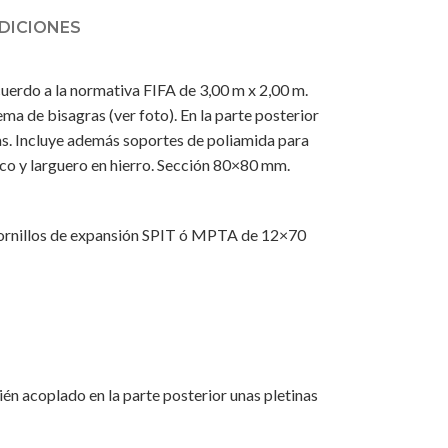
DICIONES
cuerdo a la normativa FIFA de 3,00 m x 2,00 m.
a de bisagras (ver foto). En la parte posterior
smas. Incluye además soportes de poliamida para
arco y larguero en hierro. Sección 80×80 mm.
n tornillos de expansión SPIT ó MPTA de 12×70
ién acoplado en la parte posterior unas pletinas