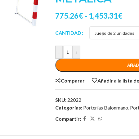
775.26
€
-
1,453.31
€
CANTIDAD
-
+
AÑAD
Comparar
Añadir a la lista 
SKU:
22022
Categorías:
Porterías Balonmano
,
Port
Compartir: