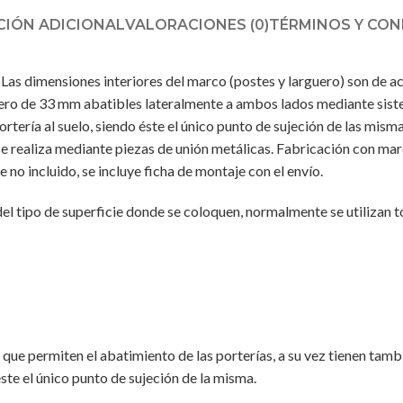
IÓN ADICIONAL
VALORACIONES (0)
TÉRMINOS Y CON
Las dimensiones interiores del marco (postes y larguero) son de a
ero de 33 mm abatibles lateralmente a ambos lados mediante sistem
portería al suelo, siendo éste el único punto de sujeción de las mi
es se realiza mediante piezas de unión metálicas. Fabricación con m
 no incluido, se incluye ficha de montaje con el envío.
 del tipo de superficie donde se coloquen, normalmente se utiliza
 que permiten el abatimiento de las porterías, a su vez tienen tamb
éste el único punto de sujeción de la misma.