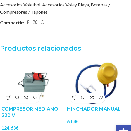
Accesorios Voleibol
,
Accesorios Voley Playa
,
Bombas /
Compresores / Tapones
Compartir:
Productos relacionados
COMPRESOR MEDIANO
HINCHADOR MANUAL
220 V
6.04
€
Abrir 
124.63
€