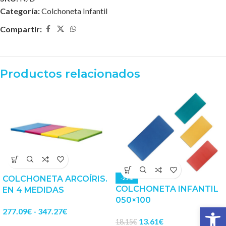
Categoría:
Colchoneta Infantil
Compartir:
Productos relacionados
COLCHONETA ARCOÍRIS.
-25%
COLCHONETA INFANTIL
EN 4 MEDIDAS
050×100
Abrir 
277.09
€
-
347.27
€
13.61
€
18.15
€