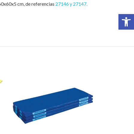
160x60x5 cm, de referencias
27146 y 27147.
Abrir 