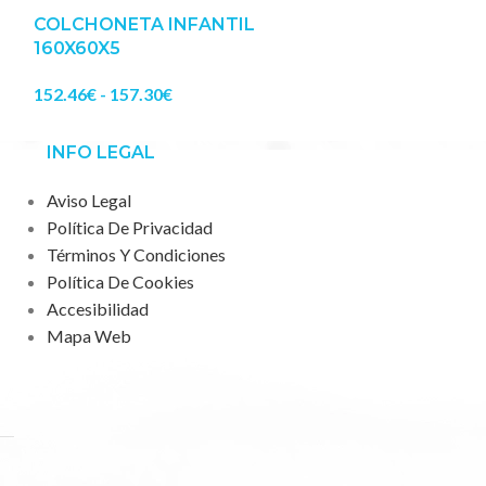
COLCHONETA INFANTIL
COLCHONETA
160X60X5
160X60X5 BA
152.46
€
-
157.30
€
91.96
€
-
95.83
€
INFO LEGAL
Aviso Legal
Política De Privacidad
Términos Y Condiciones
Política De Cookies
Accesibilidad
Mapa Web