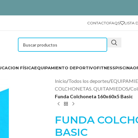
CONTACTO
FAQS
LISTA 
CACION FÍSICA
EQUIPAMIENTO DEPORTIVO
FITNESS
PISCINA
O
Inicio
/
Todos los deportes
/
EQUIPAMI
COLCHONETAS. QUITAMIEDOS
/
Col
Funda Colchoneta 160x60x5 Basic
FUNDA COLCHO
BASIC