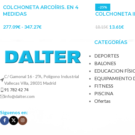
COLCHONETA ARCOÍRIS. EN 4
-25%
MEDIDAS
COLCHONETA I
277.09
€
-
347.27
€
13.61
€
18.15
€
CATEGORÍAS
DEPORTES
BALONES
EDUCACION FÍSI
C/ Gamonal 16 - 2ºA, Polígono Industrial
EQUIPAMIENTO 
Vallecas Villa, 28031 Madrid
FITNESS
91 782 42 74
PISCINA
info@dalter.com
Ofertas
Síguenos en: