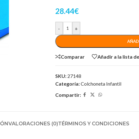
28.44
€
-
+
AÑAD
Comparar
Añadir a la lista 
SKU:
27148
Categoría:
Colchoneta Infantil
Compartir:
IÓN
VALORACIONES (0)
TÉRMINOS Y CONDICIONES