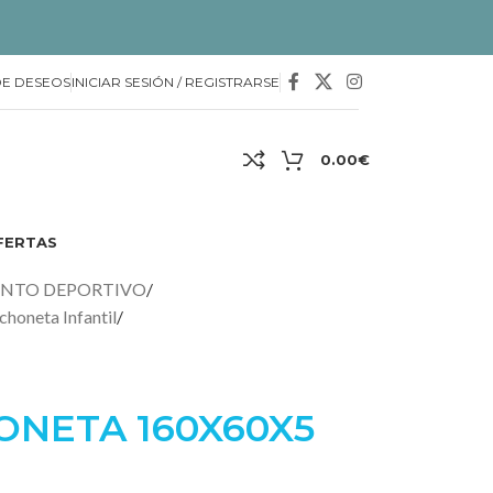
DE DESEOS
INICIAR SESIÓN / REGISTRARSE
0.00
€
FERTAS
ENTO DEPORTIVO
/
choneta Infantil
/
NETA 160X60X5