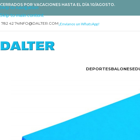
CERRADOS POR VACACIONES HASTA EL DÍA 10/AGOSTO.
Skip to navigation
Skip to main content
1 782 42 74
INFO@DALTER.COM
¡Envíanos un WhatsApp!
DEPORTES
BALONES
EDU