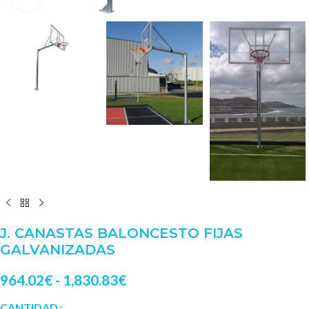
J. CANASTAS BALONCESTO FIJAS
GALVANIZADAS
964.02
€
-
1,830.83
€
CANTIDAD