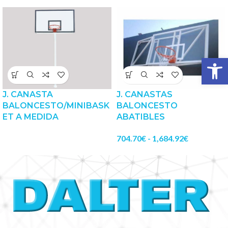
Abrir 
J. CANASTA
J. CANASTAS
BALONCESTO/MINIBASK
BALONCESTO
ET A MEDIDA
ABATIBLES
704.70
€
-
1,684.92
€