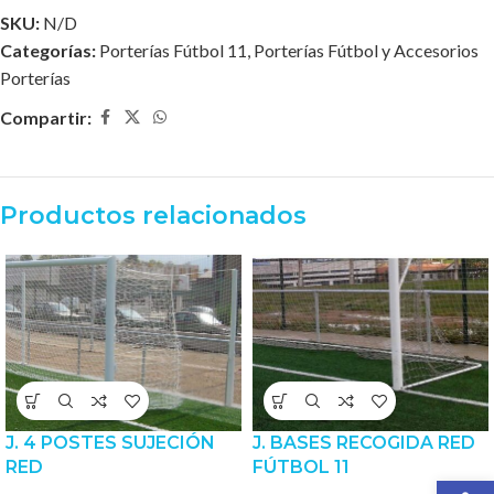
SKU:
N/D
Categorías:
Porterías Fútbol 11
,
Porterías Fútbol y Accesorios
Porterías
Compartir:
Productos relacionados
J. 4 POSTES SUJECIÓN
J. BASES RECOGIDA RED
RED
FÚTBOL 11
Abrir 