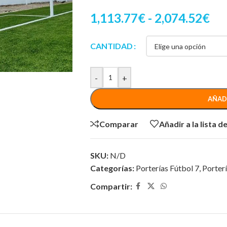
1,113.77
€
-
2,074.52
€
CANTIDAD
-
+
AÑAD
Comparar
Añadir a la lista 
SKU:
N/D
Categorías:
Porterías Fútbol 7
,
Porterí
Compartir: