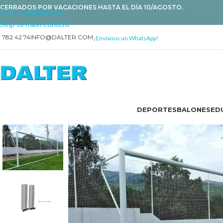
CERRADOS POR VACACIONES HASTA EL DÍA 10/AGOSTO.
Skip to navigation
Skip to main content
1 782 42 74
INFO@DALTER.COM
¡Envíanos un WhatsApp!
DEPORTES
BALONES
EDU