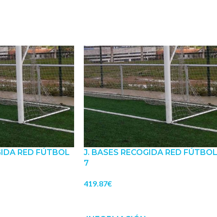
GIDA RED FÚTBOL
J. BASES RECOGIDA RED FÚTBO
7
419.87
€