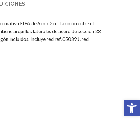
DICIONES
normativa FIFA de 6 m x 2 m. La unión entre el
tiene arquillos laterales de acero de sección 33
ón incluidos. Incluye red ref. 05039 J. red
Abrir 