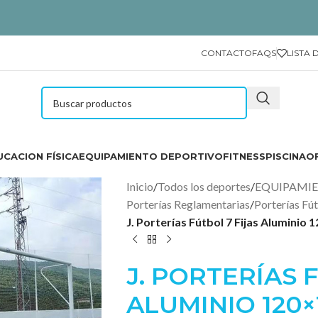
CONTACTO
FAQS
LISTA 
CACION FÍSICA
EQUIPAMIENTO DEPORTIVO
FITNESS
PISCINA
O
Inicio
/
Todos los deportes
/
EQUIPAMI
Porterías Reglamentarias
/
Porterías Fú
J. Porterías Fútbol 7 Fijas Aluminio 
J. PORTERÍAS 
ALUMINIO 120×