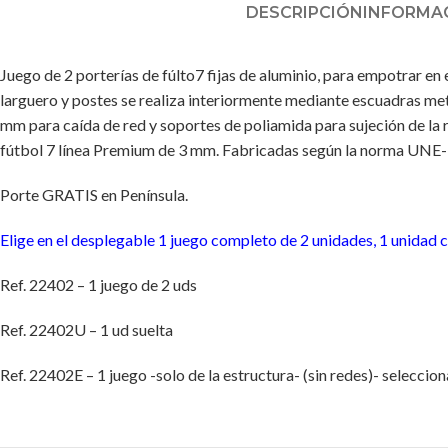
DESCRIPCIÓN
INFORMAC
Juego de 2 porterías de fúlto7 fijas de aluminio, para empotrar en 
larguero y postes se realiza interiormente mediante escuadras met
mm para caída de red y soportes de poliamida para sujeción de la r
fútbol 7 línea Premium de 3 mm. Fabricadas según la norma UNE-
Porte GRATIS en Península.
Elige en el desplegable 1 juego completo de 2 unidades, 1 unidad co
Ref. 22402 – 1 juego de 2 uds
Ref. 22402U – 1 ud suelta
Ref. 22402E – 1 juego -solo de la estructura- (sin redes)- seleccio