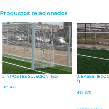
Productos relacionados
J. 4 POSTES SUJECIÓN RED
J. BASES RECO
11
371.47
€
419.87
€