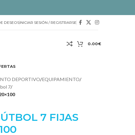
DE DESEOS
INICIAR SESIÓN / REGISTRARSE
0.00
€
FERTAS
ENTO DEPORTIVO
/
EQUIPAMIENTO
/
tbol 7
/
120×100
FÚTBOL 7 FIJAS
100