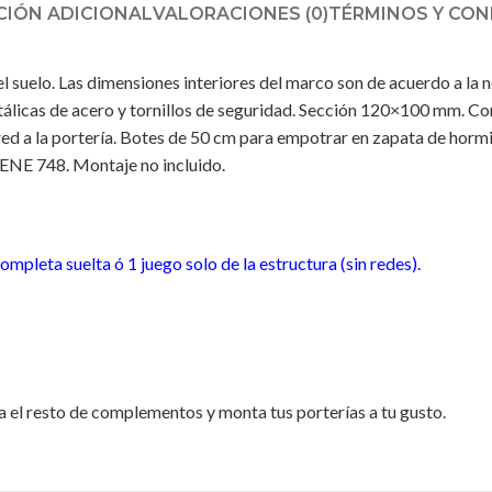
IÓN ADICIONAL
VALORACIONES (0)
TÉRMINOS Y CON
el suelo. Las dimensiones interiores del marco son de acuerdo a la 
álicas de acero y tornillos de seguridad. Sección 120×100 mm. Con
ed a la portería. Botes de 50 cm para empotrar en zapata de hormig
ENE 748. Montaje no incluido.
mpleta suelta ó 1 juego solo de la estructura (sin redes).
na el resto de complementos y monta tus porterías a tu gusto.