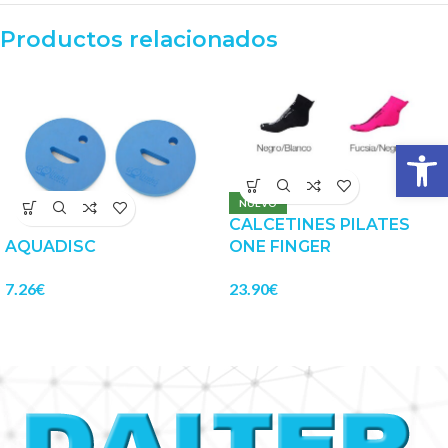
Productos relacionados
Abrir 
NUEVO
CALCETINES PILATES
AQUADISC
ONE FINGER
7.26
€
23.90
€