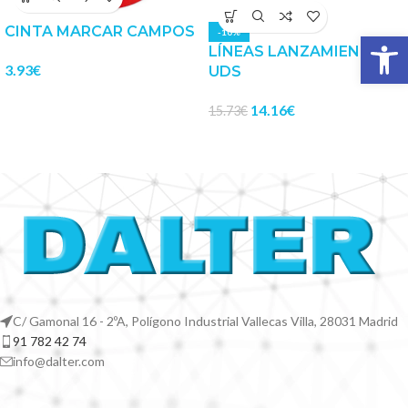
CINTA MARCAR CAMPOS
Abrir 
-10%
LÍNEAS LANZAMIENTO 10
3.93
€
UDS
14.16
€
15.73
€
C/ Gamonal 16 - 2ºA, Polígono Industrial Vallecas Villa, 28031 Madrid
91 782 42 74
info@dalter.com